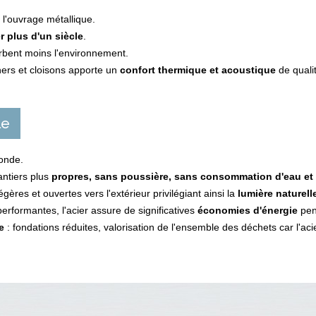
e l'ouvrage métallique.
r plus d'un siècle
.
turbent moins l'environnement.
hers et cloisons apporte un
confort thermique et acoustique
de quali
le
monde.
antiers plus
propres, sans poussière, sans consommation d'eau et 
ères et ouvertes vers l'extérieur privilégiant ainsi la
lumière naturell
performantes, l'acier assure de significatives
économies d'énergie
pend
e
: fondations réduites, valorisation de l'ensemble des déchets car l'aci
DERNIÈRES RÉALISATIONS
Charente Maritime
Saintes
lire la suite