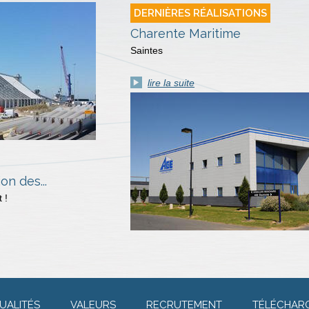
DERNIÈRES RÉALISATIONS
on des...
Herouville Saint Clair
 !
Calvados
lire la suite
UALITÉS
VALEURS
RECRUTEMENT
TÉLÉCHAR