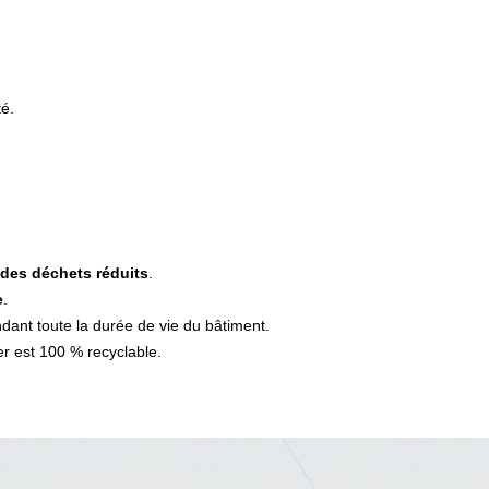
té.
des déchets réduits
.
e
.
ant toute la durée de vie du bâtiment.
er est 100 % recyclable.