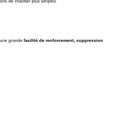
tions de chantier plus simples.
e une grande
facilité de renforcement, suppression