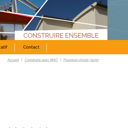
atif
Contact
/
/
Accueil
Construire avec MAQ
Pourquoi choisir l'acier