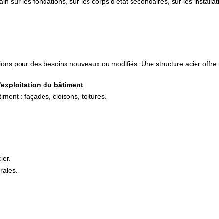
ain sur les fondations, sur les corps d'état secondaires, sur les installa
tions pour des besoins nouveaux ou modifiés. Une structure acier offr
'exploitation du bâtiment
.
iment : façades, cloisons, toitures.
ier.
rales.